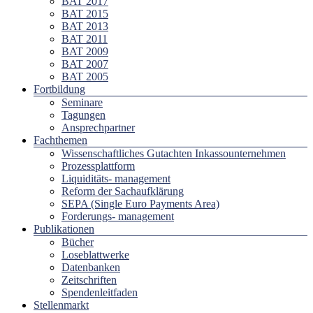
BAT 2017
BAT 2015
BAT 2013
BAT 2011
BAT 2009
BAT 2007
BAT 2005
Fortbildung
Seminare
Tagungen
Ansprechpartner
Fachthemen
Wissenschaftliches Gutachten Inkassounternehmen
Prozessplattform
Liquiditäts- management
Reform der Sachaufklärung
SEPA (Single Euro Payments Area)
Forderungs- management
Publikationen
Bücher
Loseblattwerke
Datenbanken
Zeitschriften
Spendenleitfaden
Stellenmarkt