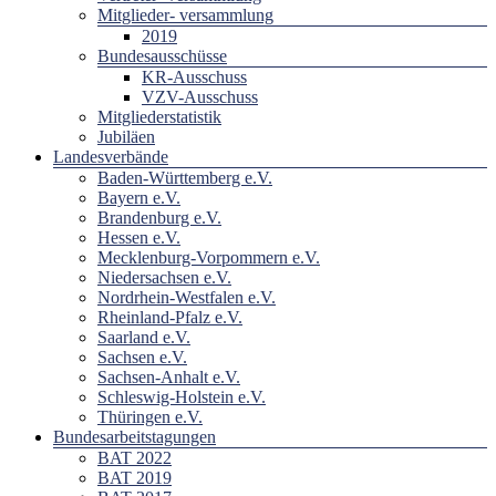
Mitglieder- versammlung
2019
Bundesausschüsse
KR-Ausschuss
VZV-Ausschuss
Mitgliederstatistik
Jubiläen
Landesverbände
Baden-Württemberg e.V.
Bayern e.V.
Brandenburg e.V.
Hessen e.V.
Mecklenburg-Vorpommern e.V.
Niedersachsen e.V.
Nordrhein-Westfalen e.V.
Rheinland-Pfalz e.V.
Saarland e.V.
Sachsen e.V.
Sachsen-Anhalt e.V.
Schleswig-Holstein e.V.
Thüringen e.V.
Bundesarbeitstagungen
BAT 2022
BAT 2019