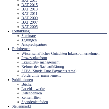
BAT 2017
BAT 2015
BAT 2013
BAT 2011
BAT 2009
BAT 2007
BAT 2005
Fortbildung
Seminare
Tagungen
Ansprechpartner
Fachthemen
Wissenschaftliches Gutachten Inkassounternehmen
Prozessplattform
Liquiditäts- management
Reform der Sachaufklärung
SEPA (Single Euro Payments Area)
Forderungs- management
Publikationen
Bücher
Loseblattwerke
Datenbanken
Zeitschriften
Spendenleitfaden
Stellenmarkt