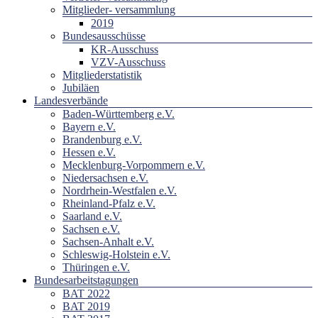
Mitglieder- versammlung
2019
Bundesausschüsse
KR-Ausschuss
VZV-Ausschuss
Mitgliederstatistik
Jubiläen
Landesverbände
Baden-Württemberg e.V.
Bayern e.V.
Brandenburg e.V.
Hessen e.V.
Mecklenburg-Vorpommern e.V.
Niedersachsen e.V.
Nordrhein-Westfalen e.V.
Rheinland-Pfalz e.V.
Saarland e.V.
Sachsen e.V.
Sachsen-Anhalt e.V.
Schleswig-Holstein e.V.
Thüringen e.V.
Bundesarbeitstagungen
BAT 2022
BAT 2019