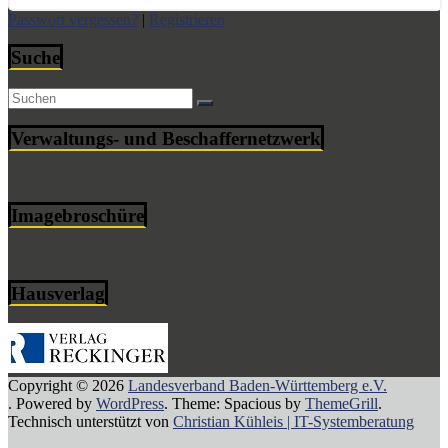
Passwort vergessen?
|
Registrieren
Suche
Verwaltungs- und Beschaffernetzwerk
Imagebroschüre
Hausverlag
Copyright © 2026
Landesverband Baden-Württemberg e.V.
. Powered by
WordPress
. Theme: Spacious by
ThemeGrill
.
Technisch unterstützt von
Christian Kühleis | IT-Systemberatung