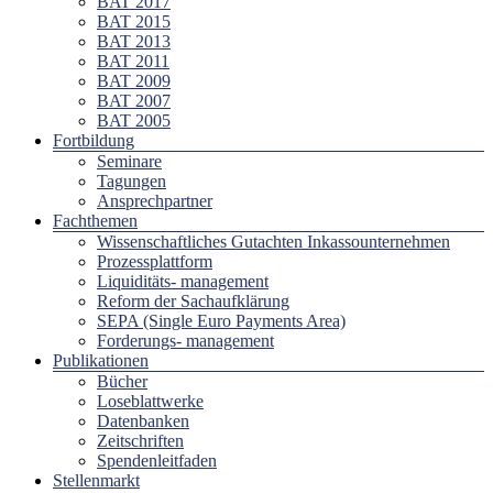
BAT 2017
BAT 2015
BAT 2013
BAT 2011
BAT 2009
BAT 2007
BAT 2005
Fortbildung
Seminare
Tagungen
Ansprechpartner
Fachthemen
Wissenschaftliches Gutachten Inkassounternehmen
Prozessplattform
Liquiditäts- management
Reform der Sachaufklärung
SEPA (Single Euro Payments Area)
Forderungs- management
Publikationen
Bücher
Loseblattwerke
Datenbanken
Zeitschriften
Spendenleitfaden
Stellenmarkt