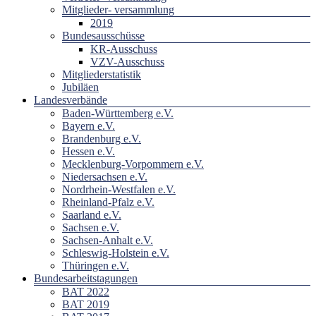
Mitglieder- versammlung
2019
Bundesausschüsse
KR-Ausschuss
VZV-Ausschuss
Mitgliederstatistik
Jubiläen
Landesverbände
Baden-Württemberg e.V.
Bayern e.V.
Brandenburg e.V.
Hessen e.V.
Mecklenburg-Vorpommern e.V.
Niedersachsen e.V.
Nordrhein-Westfalen e.V.
Rheinland-Pfalz e.V.
Saarland e.V.
Sachsen e.V.
Sachsen-Anhalt e.V.
Schleswig-Holstein e.V.
Thüringen e.V.
Bundesarbeitstagungen
BAT 2022
BAT 2019