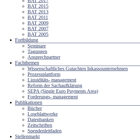
BAT 2017
BAT 2015
BAT 2013
BAT 2011
BAT 2009
BAT 2007
BAT 2005
Fortbildung
Seminare
Tagungen
Ansprechpartner
Fachthemen
Wissenschaftliches Gutachten Inkassounternehmen
Prozessplattform
Liquiditäts- management
Reform der Sachaufklärung
SEPA (Single Euro Payments Area)
Forderungs- management
Publikationen
Bücher
Loseblattwerke
Datenbanken
Zeitschriften
Spendenleitfaden
Stellenmarkt