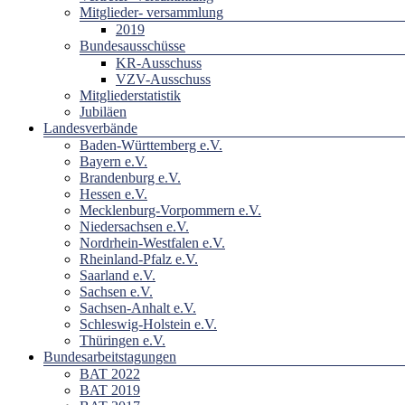
Mitglieder- versammlung
2019
Bundesausschüsse
KR-Ausschuss
VZV-Ausschuss
Mitgliederstatistik
Jubiläen
Landesverbände
Baden-Württemberg e.V.
Bayern e.V.
Brandenburg e.V.
Hessen e.V.
Mecklenburg-Vorpommern e.V.
Niedersachsen e.V.
Nordrhein-Westfalen e.V.
Rheinland-Pfalz e.V.
Saarland e.V.
Sachsen e.V.
Sachsen-Anhalt e.V.
Schleswig-Holstein e.V.
Thüringen e.V.
Bundesarbeitstagungen
BAT 2022
BAT 2019