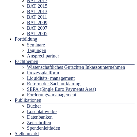
BAT 2017
BAT 2015
BAT 2013
BAT 2011
BAT 2009
BAT 2007
BAT 2005
Fortbildung
Seminare
Tagungen
Ansprechpartner
Fachthemen
Wissenschaftliches Gutachten Inkassounternehmen
Prozessplattform
Liquiditäts- management
Reform der Sachaufklärung
SEPA (Single Euro Payments Area)
Forderungs- management
Publikationen
Bücher
Loseblattwerke
Datenbanken
Zeitschriften
Spendenleitfaden
Stellenmarkt