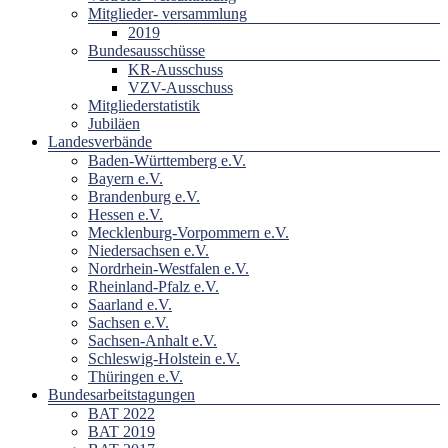
Mitglieder- versammlung
2019
Bundesausschüsse
KR-Ausschuss
VZV-Ausschuss
Mitgliederstatistik
Jubiläen
Landesverbände
Baden-Württemberg e.V.
Bayern e.V.
Brandenburg e.V.
Hessen e.V.
Mecklenburg-Vorpommern e.V.
Niedersachsen e.V.
Nordrhein-Westfalen e.V.
Rheinland-Pfalz e.V.
Saarland e.V.
Sachsen e.V.
Sachsen-Anhalt e.V.
Schleswig-Holstein e.V.
Thüringen e.V.
Bundesarbeitstagungen
BAT 2022
BAT 2019