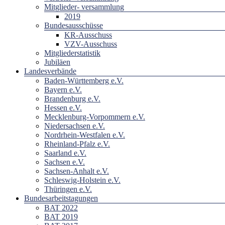
Mitglieder- versammlung
2019
Bundesausschüsse
KR-Ausschuss
VZV-Ausschuss
Mitgliederstatistik
Jubiläen
Landesverbände
Baden-Württemberg e.V.
Bayern e.V.
Brandenburg e.V.
Hessen e.V.
Mecklenburg-Vorpommern e.V.
Niedersachsen e.V.
Nordrhein-Westfalen e.V.
Rheinland-Pfalz e.V.
Saarland e.V.
Sachsen e.V.
Sachsen-Anhalt e.V.
Schleswig-Holstein e.V.
Thüringen e.V.
Bundesarbeitstagungen
BAT 2022
BAT 2019