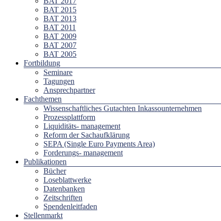
BAT 2017
BAT 2015
BAT 2013
BAT 2011
BAT 2009
BAT 2007
BAT 2005
Fortbildung
Seminare
Tagungen
Ansprechpartner
Fachthemen
Wissenschaftliches Gutachten Inkassounternehmen
Prozessplattform
Liquiditäts- management
Reform der Sachaufklärung
SEPA (Single Euro Payments Area)
Forderungs- management
Publikationen
Bücher
Loseblattwerke
Datenbanken
Zeitschriften
Spendenleitfaden
Stellenmarkt