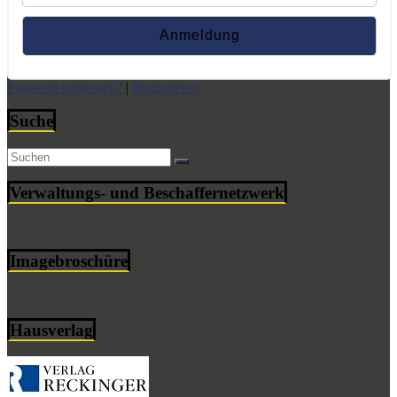
Passwort vergessen?
|
Registrieren
Suche
Verwaltungs- und Beschaffernetzwerk
Imagebroschüre
Hausverlag