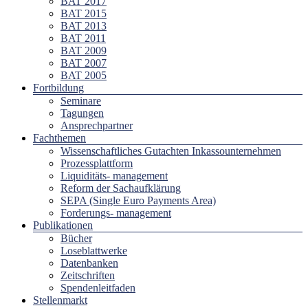
BAT 2017
BAT 2015
BAT 2013
BAT 2011
BAT 2009
BAT 2007
BAT 2005
Fortbildung
Seminare
Tagungen
Ansprechpartner
Fachthemen
Wissenschaftliches Gutachten Inkassounternehmen
Prozessplattform
Liquiditäts- management
Reform der Sachaufklärung
SEPA (Single Euro Payments Area)
Forderungs- management
Publikationen
Bücher
Loseblattwerke
Datenbanken
Zeitschriften
Spendenleitfaden
Stellenmarkt