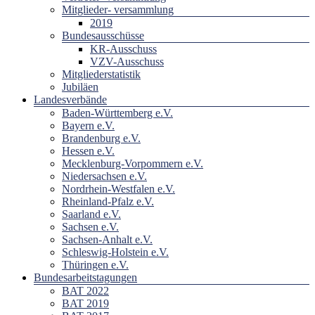
Mitglieder- versammlung
2019
Bundesausschüsse
KR-Ausschuss
VZV-Ausschuss
Mitgliederstatistik
Jubiläen
Landesverbände
Baden-Württemberg e.V.
Bayern e.V.
Brandenburg e.V.
Hessen e.V.
Mecklenburg-Vorpommern e.V.
Niedersachsen e.V.
Nordrhein-Westfalen e.V.
Rheinland-Pfalz e.V.
Saarland e.V.
Sachsen e.V.
Sachsen-Anhalt e.V.
Schleswig-Holstein e.V.
Thüringen e.V.
Bundesarbeitstagungen
BAT 2022
BAT 2019