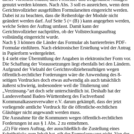
genutzt werden können. Nach Abs. 3 soll es ausreichen, wenn dem
Gerichtsvollzieher ausgefüllten Formularseiten eingereicht werden.
Dabei ist zu beachten, dass die Reihenfolge der Module nicht
geändert werden darf. Auf Seite 5 (= (B) ) kann angegeben werden,
welche Seiten der Auftrag umfasst. Damit kann der
Gerichtsvollzieher nachprüfen, ob der Vollstreckungsauftrag
vollständig eingereicht wurde.
Nach § 3 können die Länder das Formular als barrierefreies PDF-
Formular einführen. Nach elektronischer Erstellung wird der Antrag
in Papierform weitergeleitet.
§ 4 sieht eine Übermittlung der Angaben in elektronischer Form vor.
Die Schaffung der Voraussetzungen liegt ebenfalls bei den Ländern.
Aufgrund der Vielzahl der Gerichtsvollzieheraufträgen wegen
öffentlich-rechtlicher Forderungen wäre die Anwendung des 8-
seitigen Vordruckes doch etwas aufwendig als auch tatsächlich
äußerst schwierig, insbesondere weil die Titulierung und
„Verzinsung-“art doch sehr unterschiedlich ist. Deshalb hat der
Landesverband Baden-Württemberg des Fachverband
Kommunalkassenverwalter e.V. darum gekämpft, dass der jetzt
vorliegende amtliche Vordruck für die öffentliche-rechtlichen
Gläubiger nicht angewandt werden muss.
Die Ausnahme für die Kommunen wegen öffentlich-rechtlichen
Forderungen ist aus § 1 Abs. 2 zu entnehmen.
„(2) Für einen Auftrag, der ausschließlich die Zustellung eines
Schriftstücks zum Inhalt hat, gilt der Formularzwang nicht. Von der