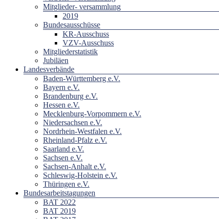
Mitglieder- versammlung
2019
Bundesausschüsse
KR-Ausschuss
VZV-Ausschuss
Mitgliederstatistik
Jubiläen
Landesverbände
Baden-Württemberg e.V.
Bayern e.V.
Brandenburg e.V.
Hessen e.V.
Mecklenburg-Vorpommern e.V.
Niedersachsen e.V.
Nordrhein-Westfalen e.V.
Rheinland-Pfalz e.V.
Saarland e.V.
Sachsen e.V.
Sachsen-Anhalt e.V.
Schleswig-Holstein e.V.
Thüringen e.V.
Bundesarbeitstagungen
BAT 2022
BAT 2019