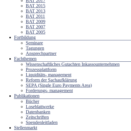
BAT 2017
BAT 2015
BAT 2013
BAT 2011
BAT 2009
BAT 2007
BAT 2005
Fortbildung
Seminare
Tagungen
Ansprechpartner
Fachthemen
Wissenschaftliches Gutachten Inkassounternehmen
Prozessplattform
Liquiditäts- management
Reform der Sachaufklärung
SEPA (Single Euro Payments Area)
Forderungs- management
Publikationen
Bücher
Loseblattwerke
Datenbanken
Zeitschriften
Spendenleitfaden
Stellenmarkt